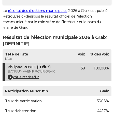
City break
Voyage de noces
Climat
Destinations
Voyage nature
Forum
+
PHOTO
Le
résultat des élections municipales
2026 à Graix est publié.
Retrouvez ci-dessous le résultat officiel de l'élection
GUIDES D'ACHAT
communiqué par le ministère de l'Intérieur et le nom du
BONS PLANS
maire de Graix.
Résultat de l'élection municipale 2026 à Graix
CARTE DE VOEUX
[DEFINITIF]
Carte Bonne année
Carte Pâques
Carte de Noël
Carte Saint-Valentin
Carte d'anniversaire
DICTIONNAIRE
Tête de liste
Voix
% des voix
Biographies
Expressions
Dictionnaire
Citations
Proverbes
PROGRAMME TV
Liste
Philippe ROYET (11 élus)
58
100,00%
COPAINS D'AVANT
BATIR UN AVENIR POUR GRAIX
Se connecter
Collèges
Universités
Service militaire
S'inscrire
Lycées
Primaires
Entreprises
Avis de recherche
Voir la liste des élus
AVIS DE DÉCÈS
FORUM
Participation au scrutin
Graix
Lifestyle
Sport
Television
Cinema
Bricolage
Culture
Auto
Voyage
Taux de participation
55,83%
Taux d'abstention
44,17%