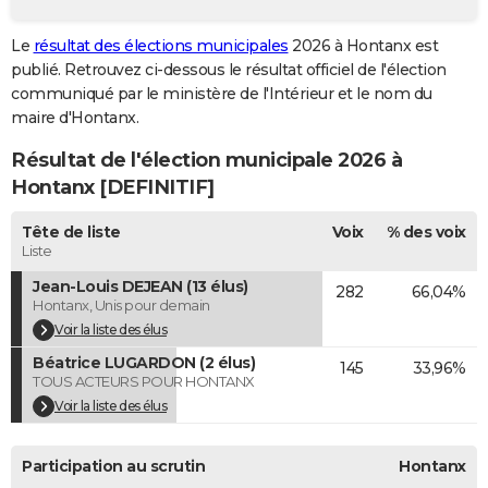
City break
Voyage de noces
Climat
Destinations
Voyage nature
Forum
+
PHOTO
Le
résultat des élections municipales
2026 à Hontanx est
publié. Retrouvez ci-dessous le résultat officiel de l'élection
GUIDES D'ACHAT
communiqué par le ministère de l'Intérieur et le nom du
BONS PLANS
maire d'Hontanx.
Résultat de l'élection municipale 2026 à
CARTE DE VOEUX
Hontanx [DEFINITIF]
Carte Bonne année
Carte Pâques
Carte de Noël
Carte Saint-Valentin
Carte d'anniversaire
DICTIONNAIRE
Tête de liste
Voix
% des voix
Biographies
Expressions
Dictionnaire
Citations
Proverbes
PROGRAMME TV
Liste
Jean-Louis DEJEAN (13 élus)
282
66,04%
COPAINS D'AVANT
Hontanx, Unis pour demain
Se connecter
Collèges
Universités
Service militaire
S'inscrire
Lycées
Primaires
Entreprises
Avis de recherche
Voir la liste des élus
AVIS DE DÉCÈS
Béatrice LUGARDON (2 élus)
145
33,96%
FORUM
TOUS ACTEURS POUR HONTANX
Voir la liste des élus
Lifestyle
Sport
Television
Cinema
Bricolage
Culture
Auto
Voyage
Participation au scrutin
Hontanx