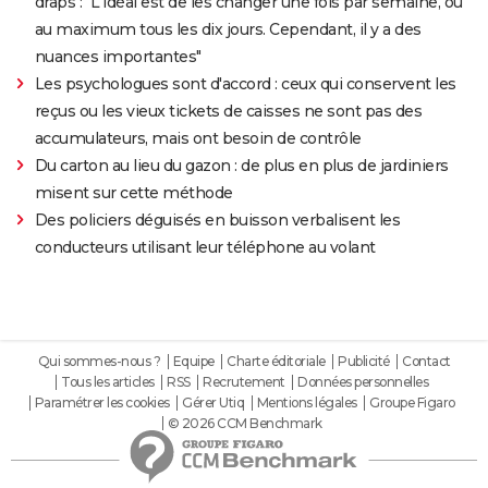
draps : "L'idéal est de les changer une fois par semaine, ou
au maximum tous les dix jours. Cependant, il y a des
nuances importantes"
Les psychologues sont d'accord : ceux qui conservent les
reçus ou les vieux tickets de caisses ne sont pas des
accumulateurs, mais ont besoin de contrôle
Du carton au lieu du gazon : de plus en plus de jardiniers
misent sur cette méthode
Des policiers déguisés en buisson verbalisent les
conducteurs utilisant leur téléphone au volant
Qui sommes-nous ?
Equipe
Charte éditoriale
Publicité
Contact
Tous les articles
RSS
Recrutement
Données personnelles
Paramétrer les cookies
Gérer Utiq
Mentions légales
Groupe Figaro
© 2026 CCM Benchmark