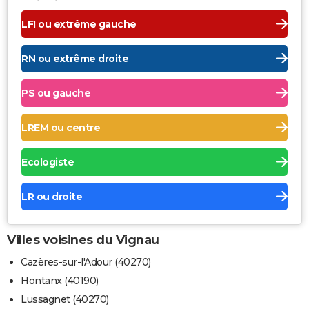
LFI ou extrême gauche
RN ou extrême droite
PS ou gauche
LREM ou centre
Ecologiste
LR ou droite
Villes voisines du Vignau
Cazères-sur-l'Adour (40270)
Hontanx (40190)
Lussagnet (40270)