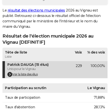
City break
Voyage de noces
Climat
Destinations
Voyage nature
Forum
+
PHOTO
Le
résultat des élections municipales
2026 au Vignau est
publié. Retrouvez ci-dessous le résultat officiel de l'élection
GUIDES D'ACHAT
communiqué par le ministère de l'Intérieur et le nom du
BONS PLANS
maire du Vignau.
Résultat de l'élection municipale 2026 au
CARTE DE VOEUX
Vignau [DEFINITIF]
Carte Bonne année
Carte Pâques
Carte de Noël
Carte Saint-Valentin
Carte d'anniversaire
DICTIONNAIRE
Tête de liste
Voix
% des voix
Biographies
Expressions
Dictionnaire
Citations
Proverbes
PROGRAMME TV
Liste
Patrick DAUGA (15 élus)
229
100,00%
COPAINS D'AVANT
Unis pour le Vignau
Se connecter
Collèges
Universités
Service militaire
S'inscrire
Lycées
Primaires
Entreprises
Avis de recherche
Voir la liste des élus
AVIS DE DÉCÈS
FORUM
Participation au scrutin
Le Vignau
Lifestyle
Sport
Television
Cinema
Bricolage
Culture
Auto
Voyage
Taux de participation
71,88%
Taux d'abstention
28,13%