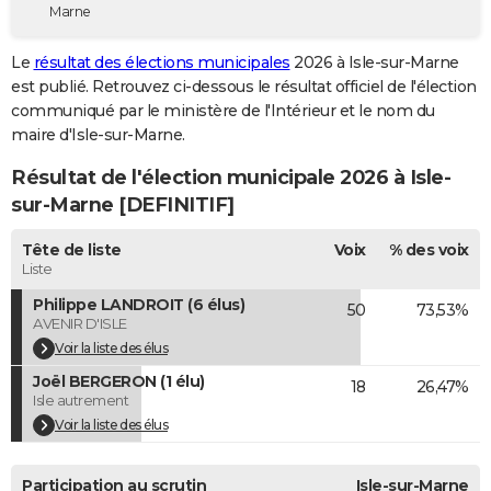
Marne
City break
Voyage de noces
Climat
Destinations
Voyage nature
Forum
+
PHOTO
Le
résultat des élections municipales
2026 à Isle-sur-Marne
GUIDES D'ACHAT
est publié. Retrouvez ci-dessous le résultat officiel de l'élection
communiqué par le ministère de l'Intérieur et le nom du
BONS PLANS
maire d'Isle-sur-Marne.
CARTE DE VOEUX
Résultat de l'élection municipale 2026 à Isle-
Carte Bonne année
Carte Pâques
Carte de Noël
Carte Saint-Valentin
Carte d'anniversaire
sur-Marne [DEFINITIF]
DICTIONNAIRE
Biographies
Expressions
Dictionnaire
Citations
Proverbes
Tête de liste
Voix
% des voix
PROGRAMME TV
Liste
COPAINS D'AVANT
Philippe LANDROIT (6 élus)
50
73,53%
AVENIR D'ISLE
Se connecter
Collèges
Universités
Service militaire
S'inscrire
Lycées
Primaires
Entreprises
Avis de recherche
AVIS DE DÉCÈS
Voir la liste des élus
Joël BERGERON (1 élu)
FORUM
18
26,47%
Isle autrement
Lifestyle
Sport
Television
Cinema
Bricolage
Culture
Auto
Voyage
Voir la liste des élus
Participation au scrutin
Isle-sur-Marne