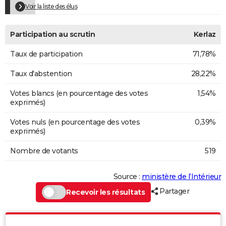
Voir la liste des élus
Participation au scrutin
Kerlaz
Taux de participation
71,78%
Taux d'abstention
28,22%
Votes blancs (en pourcentage des votes
1,54%
exprimés)
Votes nuls (en pourcentage des votes
0,39%
exprimés)
Nombre de votants
519
Source :
ministère de l’Intérieur
Partager
Recevoir les résultats