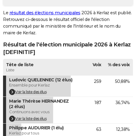
City break
Voyage de noces
Climat
Destinations
Voyage nature
Forum
+
PHOTO
Le
résultat des élections municipales
2026 à Kerlaz est publié.
Retrouvez ci-dessous le résultat officiel de l'élection
GUIDES D'ACHAT
communiqué par le ministère de l'Intérieur et le nom du
BONS PLANS
maire de Kerlaz.
Résultat de l'élection municipale 2026 à Kerlaz
CARTE DE VOEUX
[DEFINITIF]
Carte Bonne année
Carte Pâques
Carte de Noël
Carte Saint-Valentin
Carte d'anniversaire
DICTIONNAIRE
Tête de liste
Voix
% des voix
Biographies
Expressions
Dictionnaire
Citations
Proverbes
PROGRAMME TV
Liste
Ludovic QUELENNEC (12 élus)
259
50,88%
COPAINS D'AVANT
Ensemble pour Kerlaz
Se connecter
Collèges
Universités
Service militaire
S'inscrire
Lycées
Primaires
Entreprises
Avis de recherche
Voir la liste des élus
AVIS DE DÉCÈS
Marie Thérèse HERNANDEZ
187
36,74%
FORUM
(2 élus)
Continuons avec vous
Lifestyle
Sport
Television
Cinema
Bricolage
Culture
Auto
Voyage
Voir la liste des élus
Philippe AUDURIER (1 élu)
63
12,38%
Kerlaz pour tous