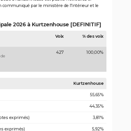
ion communiqué par le ministère de l'Intérieur et le
cipale 2026 à Kurtzenhouse [DEFINITIF]
Voix
% des voix
427
100,00%
 de
Kurtzenhouse
55,65%
44,35%
otes exprimés)
3,81%
es exprimés)
5,92%