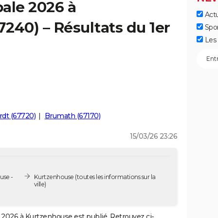
ale 2026 à
Actu
240) – Résultats du 1er
Spo
Les 
dt (67720)
Brumath (67170)
15/03/26 23:26
use -
Kurtzenhouse
(toutes les informations sur la
ville)
2026 à Kurtzenhouse est publié. Retrouvez ci-