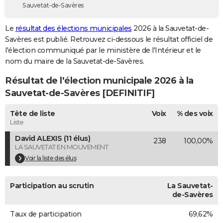
Sauvetat-de-Savères
City break
Voyage de noces
Climat
Destinations
Voyage nature
Forum
+
PHOTO
Le
résultat des élections municipales
2026 à la Sauvetat-de-
GUIDES D'ACHAT
Savères est publié. Retrouvez ci-dessous le résultat officiel de
l'élection communiqué par le ministère de l'Intérieur et le
BONS PLANS
nom du maire de la Sauvetat-de-Savères.
CARTE DE VOEUX
Résultat de l'élection municipale 2026 à la
Carte Bonne année
Carte Pâques
Carte de Noël
Carte Saint-Valentin
Carte d'anniversaire
Sauvetat-de-Savères [DEFINITIF]
DICTIONNAIRE
Biographies
Expressions
Dictionnaire
Citations
Proverbes
Tête de liste
Voix
% des voix
PROGRAMME TV
Liste
COPAINS D'AVANT
David ALEXIS (11 élus)
238
100,00%
LA SAUVETAT EN MOUVEMENT
Se connecter
Collèges
Universités
Service militaire
S'inscrire
Lycées
Primaires
Entreprises
Avis de recherche
AVIS DE DÉCÈS
Voir la liste des élus
FORUM
Participation au scrutin
La Sauvetat-
Lifestyle
Sport
Television
Cinema
Bricolage
Culture
Auto
Voyage
de-Savères
Taux de participation
69,62%