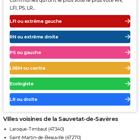
communes qui ont le plus voté le plus voté RN,
LFI, PS, LR...
LFI ou extrême gauche
RN ou extrême droite
PS ou gauche
LREM ou centre
Ecologiste
LR ou droite
Villes voisines de la Sauvetat-de-Savères
Laroque-Timbaut (47340)
Saint-Martin-de-Beauville (47270)