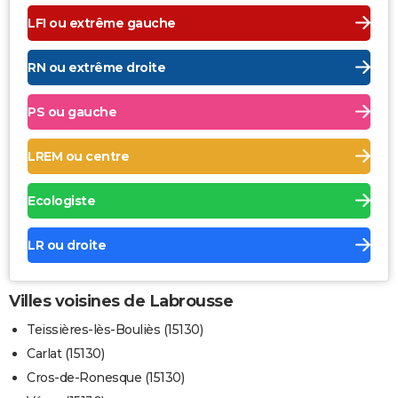
LFI ou extrême gauche
RN ou extrême droite
PS ou gauche
LREM ou centre
Ecologiste
LR ou droite
Villes voisines de Labrousse
Teissières-lès-Bouliès (15130)
Carlat (15130)
Cros-de-Ronesque (15130)