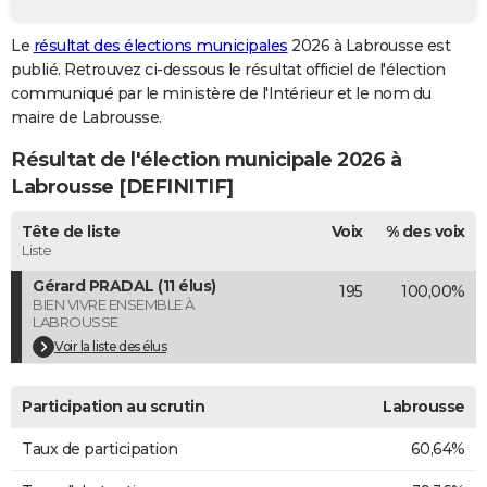
City break
Voyage de noces
Climat
Destinations
Voyage nature
Forum
+
PHOTO
Le
résultat des élections municipales
2026 à Labrousse est
publié. Retrouvez ci-dessous le résultat officiel de l'élection
GUIDES D'ACHAT
communiqué par le ministère de l'Intérieur et le nom du
BONS PLANS
maire de Labrousse.
Résultat de l'élection municipale 2026 à
CARTE DE VOEUX
Labrousse [DEFINITIF]
Carte Bonne année
Carte Pâques
Carte de Noël
Carte Saint-Valentin
Carte d'anniversaire
DICTIONNAIRE
Tête de liste
Voix
% des voix
Biographies
Expressions
Dictionnaire
Citations
Proverbes
PROGRAMME TV
Liste
Gérard PRADAL (11 élus)
195
100,00%
COPAINS D'AVANT
BIEN VIVRE ENSEMBLE À
LABROUSSE
Se connecter
Collèges
Universités
Service militaire
S'inscrire
Lycées
Primaires
Entreprises
Avis de recherche
AVIS DE DÉCÈS
Voir la liste des élus
FORUM
Participation au scrutin
Labrousse
Lifestyle
Sport
Television
Cinema
Bricolage
Culture
Auto
Voyage
Taux de participation
60,64%