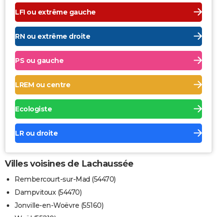
LFI ou extrême gauche
RN ou extrême droite
PS ou gauche
LREM ou centre
Ecologiste
LR ou droite
Villes voisines de Lachaussée
Rembercourt-sur-Mad (54470)
Dampvitoux (54470)
Jonville-en-Woëvre (55160)