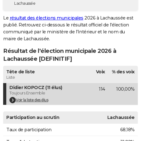
Lachaussée
City break
Voyage de noces
Climat
Destinations
Voyage nature
Forum
+
PHOTO
Le
résultat des élections municipales
2026 à Lachaussée est
GUIDES D'ACHAT
publié. Retrouvez ci-dessous le résultat officiel de l'élection
communiqué par le ministère de l'Intérieur et le nom du
BONS PLANS
maire de Lachaussée.
CARTE DE VOEUX
Résultat de l'élection municipale 2026 à
Carte Bonne année
Carte Pâques
Carte de Noël
Carte Saint-Valentin
Carte d'anniversaire
Lachaussée [DEFINITIF]
DICTIONNAIRE
Biographies
Expressions
Dictionnaire
Citations
Proverbes
Tête de liste
Voix
% des voix
PROGRAMME TV
Liste
COPAINS D'AVANT
Didier KOPOCZ (11 élus)
114
100,00%
Toujours Ensemble
Se connecter
Collèges
Universités
Service militaire
S'inscrire
Lycées
Primaires
Entreprises
Avis de recherche
AVIS DE DÉCÈS
Voir la liste des élus
FORUM
Participation au scrutin
Lachaussée
Lifestyle
Sport
Television
Cinema
Bricolage
Culture
Auto
Voyage
Taux de participation
68,18%