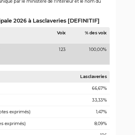
uniqué par le ministère de l'Intérieur et le nom du
ipale 2026 à Lasclaveries [DEFINITIF]
Voix
% des voix
)
123
100,00%
Lasclaveries
66,67%
33,33%
otes exprimés)
1,47%
es exprimés)
8,09%