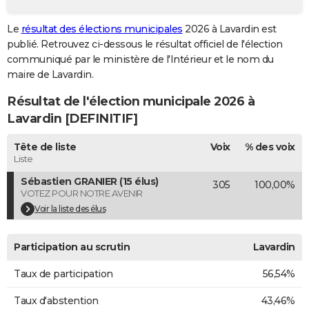
City break
Voyage de noces
Climat
Destinations
Voyage nature
Forum
+
PHOTO
Le
résultat des élections municipales
2026 à Lavardin est
publié. Retrouvez ci-dessous le résultat officiel de l'élection
GUIDES D'ACHAT
communiqué par le ministère de l'Intérieur et le nom du
BONS PLANS
maire de Lavardin.
Résultat de l'élection municipale 2026 à
CARTE DE VOEUX
Lavardin [DEFINITIF]
Carte Bonne année
Carte Pâques
Carte de Noël
Carte Saint-Valentin
Carte d'anniversaire
DICTIONNAIRE
Tête de liste
Voix
% des voix
Biographies
Expressions
Dictionnaire
Citations
Proverbes
PROGRAMME TV
Liste
Sébastien GRANIER (15 élus)
305
100,00%
COPAINS D'AVANT
VOTEZ POUR NOTRE AVENIR
Se connecter
Collèges
Universités
Service militaire
S'inscrire
Lycées
Primaires
Entreprises
Avis de recherche
Voir la liste des élus
AVIS DE DÉCÈS
FORUM
Participation au scrutin
Lavardin
Lifestyle
Sport
Television
Cinema
Bricolage
Culture
Auto
Voyage
Taux de participation
56,54%
Taux d'abstention
43,46%