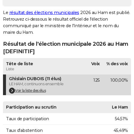
City break
Voyage de noces
Climat
Destinations
Voyage nature
Forum
+
PHOTO
Le
résultat des élections municipales
2026 au Ham est publié.
Retrouvez ci-dessous le résultat officiel de l'élection
GUIDES D'ACHAT
communiqué par le ministère de l'Intérieur et le nom du
BONS PLANS
maire du Ham.
Résultat de l'élection municipale 2026 au Ham
CARTE DE VOEUX
[DEFINITIF]
Carte Bonne année
Carte Pâques
Carte de Noël
Carte Saint-Valentin
Carte d'anniversaire
DICTIONNAIRE
Tête de liste
Voix
% des voix
Biographies
Expressions
Dictionnaire
Citations
Proverbes
PROGRAMME TV
Liste
Ghislain DUBOIS (11 élus)
125
100,00%
COPAINS D'AVANT
LE HAM, continuons ensemble
Se connecter
Collèges
Universités
Service militaire
S'inscrire
Lycées
Primaires
Entreprises
Avis de recherche
Voir la liste des élus
AVIS DE DÉCÈS
FORUM
Participation au scrutin
Le Ham
Lifestyle
Sport
Television
Cinema
Bricolage
Culture
Auto
Voyage
Taux de participation
54,51%
Taux d'abstention
45,49%