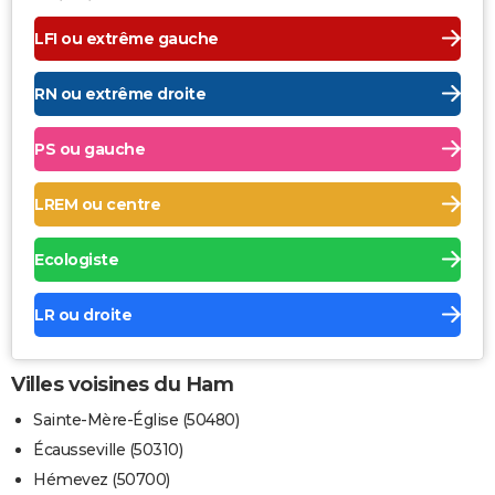
LFI ou extrême gauche
RN ou extrême droite
PS ou gauche
LREM ou centre
Ecologiste
LR ou droite
Villes voisines du Ham
Sainte-Mère-Église (50480)
Écausseville (50310)
Hémevez (50700)