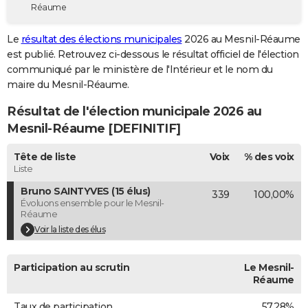
Réaume
City break
Voyage de noces
Climat
Destinations
Voyage nature
Forum
+
PHOTO
Le
résultat des élections municipales
2026 au Mesnil-Réaume
GUIDES D'ACHAT
est publié. Retrouvez ci-dessous le résultat officiel de l'élection
communiqué par le ministère de l'Intérieur et le nom du
BONS PLANS
maire du Mesnil-Réaume.
CARTE DE VOEUX
Résultat de l'élection municipale 2026 au
Carte Bonne année
Carte Pâques
Carte de Noël
Carte Saint-Valentin
Carte d'anniversaire
Mesnil-Réaume [DEFINITIF]
DICTIONNAIRE
Biographies
Expressions
Dictionnaire
Citations
Proverbes
Tête de liste
Voix
% des voix
PROGRAMME TV
Liste
COPAINS D'AVANT
Bruno SAINTYVES (15 élus)
339
100,00%
Évoluons ensemble pour le Mesnil-
Se connecter
Collèges
Universités
Service militaire
S'inscrire
Lycées
Primaires
Entreprises
Avis de recherche
AVIS DE DÉCÈS
Réaume
Voir la liste des élus
FORUM
Lifestyle
Sport
Television
Cinema
Bricolage
Culture
Auto
Voyage
Participation au scrutin
Le Mesnil-
Réaume
Taux de participation
57,28%