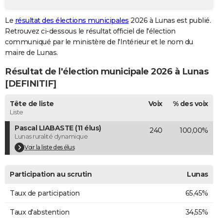
City break
Voyage de noces
Climat
Destinations
Voyage nature
Forum
+
PHOTO
Le
résultat des élections municipales
2026 à Lunas est publié.
Retrouvez ci-dessous le résultat officiel de l'élection
GUIDES D'ACHAT
communiqué par le ministère de l'Intérieur et le nom du
BONS PLANS
maire de Lunas.
Résultat de l'élection municipale 2026 à Lunas
CARTE DE VOEUX
[DEFINITIF]
Carte Bonne année
Carte Pâques
Carte de Noël
Carte Saint-Valentin
Carte d'anniversaire
DICTIONNAIRE
Tête de liste
Voix
% des voix
Biographies
Expressions
Dictionnaire
Citations
Proverbes
PROGRAMME TV
Liste
Pascal LIABASTE (11 élus)
240
100,00%
COPAINS D'AVANT
Lunas ruralité dynamique
Se connecter
Collèges
Universités
Service militaire
S'inscrire
Lycées
Primaires
Entreprises
Avis de recherche
Voir la liste des élus
AVIS DE DÉCÈS
FORUM
Participation au scrutin
Lunas
Lifestyle
Sport
Television
Cinema
Bricolage
Culture
Auto
Voyage
Taux de participation
65,45%
Taux d'abstention
34,55%