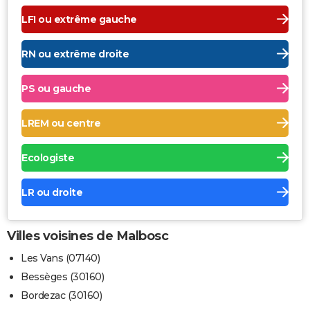
LFI ou extrême gauche
RN ou extrême droite
PS ou gauche
LREM ou centre
Ecologiste
LR ou droite
Villes voisines de Malbosc
Les Vans (07140)
Bessèges (30160)
Bordezac (30160)