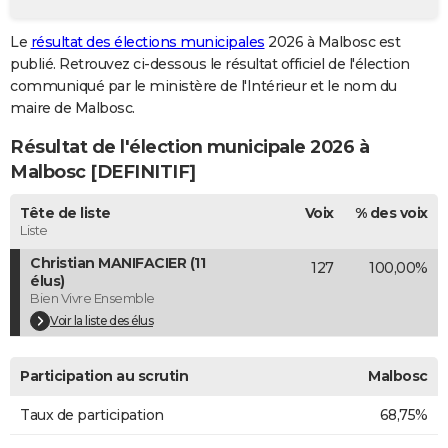
City break
Voyage de noces
Climat
Destinations
Voyage nature
Forum
+
PHOTO
Le
résultat des élections municipales
2026 à Malbosc est
publié. Retrouvez ci-dessous le résultat officiel de l'élection
GUIDES D'ACHAT
communiqué par le ministère de l'Intérieur et le nom du
BONS PLANS
maire de Malbosc.
Résultat de l'élection municipale 2026 à
CARTE DE VOEUX
Malbosc [DEFINITIF]
Carte Bonne année
Carte Pâques
Carte de Noël
Carte Saint-Valentin
Carte d'anniversaire
DICTIONNAIRE
Tête de liste
Voix
% des voix
Biographies
Expressions
Dictionnaire
Citations
Proverbes
PROGRAMME TV
Liste
Christian MANIFACIER (11
127
100,00%
COPAINS D'AVANT
élus)
Bien Vivre Ensemble
Se connecter
Collèges
Universités
Service militaire
S'inscrire
Lycées
Primaires
Entreprises
Avis de recherche
AVIS DE DÉCÈS
Voir la liste des élus
FORUM
Participation au scrutin
Malbosc
Lifestyle
Sport
Television
Cinema
Bricolage
Culture
Auto
Voyage
Taux de participation
68,75%