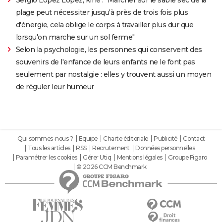
Sergio Lopez Lopez, kiné : "Marcher sur le sable sec de la
plage peut nécessiter jusqu'à près de trois fois plus
d'énergie, cela oblige le corps à travailler plus dur que
lorsqu'on marche sur un sol ferme"
Selon la psychologie, les personnes qui conservent des
souvenirs de l'enfance de leurs enfants ne le font pas
seulement par nostalgie : elles y trouvent aussi un moyen
de réguler leur humeur
Qui sommes-nous ?
Equipe
Charte éditoriale
Publicité
Contact
Tous les articles
RSS
Recrutement
Données personnelles
Paramétrer les cookies
Gérer Utiq
Mentions légales
Groupe Figaro
© 2026 CCM Benchmark