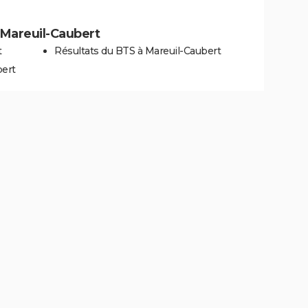
à Mareuil-Caubert
t
Résultats du BTS à Mareuil-Caubert
bert