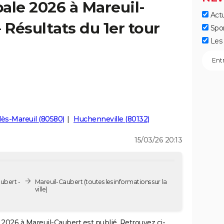
ale 2026 à Mareuil-
Actu
 Résultats du 1er tour
Spo
Les 
lès-Mareuil (80580)
Huchenneville (80132)
15/03/26 20:13
ubert -
Mareuil-Caubert
(toutes les informations sur la
ville)
2026 à Mareuil-Caubert est publié. Retrouvez ci-