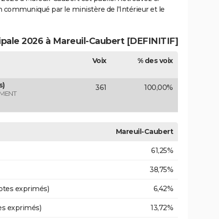
ion communiqué par le ministère de l'Intérieur et le
ipale 2026 à Mareuil-Caubert [DEFINITIF]
Voix
% des voix
s)
361
100,00%
EMENT
Mareuil-Caubert
61,25%
38,75%
otes exprimés)
6,42%
es exprimés)
13,72%