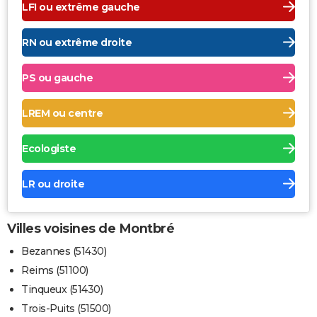
LFI ou extrême gauche
RN ou extrême droite
PS ou gauche
LREM ou centre
Ecologiste
LR ou droite
Villes voisines de Montbré
Bezannes (51430)
Reims (51100)
Tinqueux (51430)
Trois-Puits (51500)