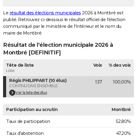
City break
Voyage de noces
Climat
Destinations
Voyage nature
Forum
+
PHOTO
Le
résultat des élections municipales
2026 à Montbré est
publié. Retrouvez ci-dessous le résultat officiel de l'élection
GUIDES D'ACHAT
communiqué par le ministère de l'Intérieur et le nom du
BONS PLANS
maire de Montbré.
Résultat de l'élection municipale 2026 à
CARTE DE VOEUX
Montbré [DEFINITIF]
Carte Bonne année
Carte Pâques
Carte de Noël
Carte Saint-Valentin
Carte d'anniversaire
DICTIONNAIRE
Tête de liste
Voix
% des voix
Biographies
Expressions
Dictionnaire
Citations
Proverbes
PROGRAMME TV
Liste
Régis PHILIPPART (10 élus)
137
100,00%
COPAINS D'AVANT
CONTINUONS ENSEMBLE
Se connecter
Collèges
Universités
Service militaire
S'inscrire
Lycées
Primaires
Entreprises
Avis de recherche
Voir la liste des élus
AVIS DE DÉCÈS
FORUM
Participation au scrutin
Montbré
Lifestyle
Sport
Television
Cinema
Bricolage
Culture
Auto
Voyage
Taux de participation
52,80%
Taux d'abstention
47,20%