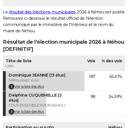
City break
Voyage de noces
Climat
Destinations
Voyage nature
Forum
+
PHOTO
Le
résultat des élections municipales
2026 à Néhou est publié.
Retrouvez ci-dessous le résultat officiel de l'élection
GUIDES D'ACHAT
communiqué par le ministère de l'Intérieur et le nom du
BONS PLANS
maire de Néhou.
Résultat de l'élection municipale 2026 à Néhou
CARTE DE VOEUX
[DEFINITIF]
Carte Bonne année
Carte Pâques
Carte de Noël
Carte Saint-Valentin
Carte d'anniversaire
DICTIONNAIRE
Tête de liste
Voix
% des voix
Biographies
Expressions
Dictionnaire
Citations
Proverbes
PROGRAMME TV
Liste
Dominique JEANNE (13 élus)
187
65,61%
COPAINS D'AVANT
Néhou avec vous
Se connecter
Collèges
Universités
Service militaire
S'inscrire
Lycées
Primaires
Entreprises
Avis de recherche
Voir la liste des élus
AVIS DE DÉCÈS
Delphine CUQUEMELLE (2
98
34,39%
FORUM
élus)
TOUS ENSEMBLE POUR NEHOU
Lifestyle
Sport
Television
Cinema
Bricolage
Culture
Auto
Voyage
Voir la liste des élus
Participation au scrutin
Néhou