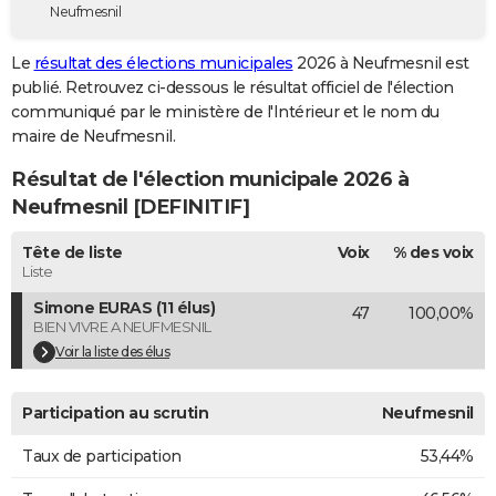
Neufmesnil
City break
Voyage de noces
Climat
Destinations
Voyage nature
Forum
+
PHOTO
Le
résultat des élections municipales
2026 à Neufmesnil est
GUIDES D'ACHAT
publié. Retrouvez ci-dessous le résultat officiel de l'élection
communiqué par le ministère de l'Intérieur et le nom du
BONS PLANS
maire de Neufmesnil.
CARTE DE VOEUX
Résultat de l'élection municipale 2026 à
Carte Bonne année
Carte Pâques
Carte de Noël
Carte Saint-Valentin
Carte d'anniversaire
Neufmesnil [DEFINITIF]
DICTIONNAIRE
Biographies
Expressions
Dictionnaire
Citations
Proverbes
Tête de liste
Voix
% des voix
PROGRAMME TV
Liste
COPAINS D'AVANT
Simone EURAS (11 élus)
47
100,00%
BIEN VIVRE A NEUFMESNIL
Se connecter
Collèges
Universités
Service militaire
S'inscrire
Lycées
Primaires
Entreprises
Avis de recherche
AVIS DE DÉCÈS
Voir la liste des élus
FORUM
Participation au scrutin
Neufmesnil
Lifestyle
Sport
Television
Cinema
Bricolage
Culture
Auto
Voyage
Taux de participation
53,44%