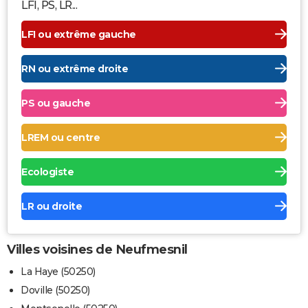
LFI, PS, LR...
LFI ou extrême gauche
RN ou extrême droite
PS ou gauche
LREM ou centre
Ecologiste
LR ou droite
Villes voisines de Neufmesnil
La Haye (50250)
Doville (50250)