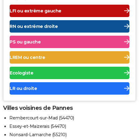
LFI ou extrême gauche
RN ou extrême droite
PS ou gauche
LREM ou centre
Ecologiste
LR ou droite
Villes voisines de Pannes
Rembercourt-sur-Mad (54470)
Essey-et-Maizerais (54470)
Nonsard-Lamarche (55210)