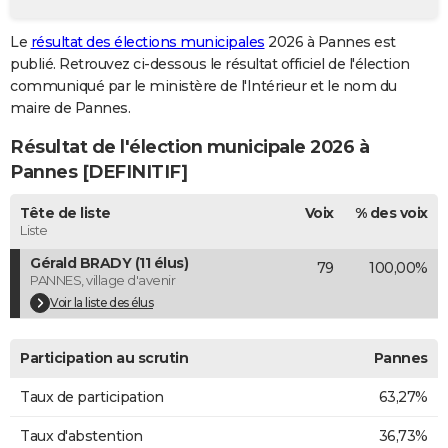
City break
Voyage de noces
Climat
Destinations
Voyage nature
Forum
+
PHOTO
Le
résultat des élections municipales
2026 à Pannes est
publié. Retrouvez ci-dessous le résultat officiel de l'élection
GUIDES D'ACHAT
communiqué par le ministère de l'Intérieur et le nom du
BONS PLANS
maire de Pannes.
Résultat de l'élection municipale 2026 à
CARTE DE VOEUX
Pannes [DEFINITIF]
Carte Bonne année
Carte Pâques
Carte de Noël
Carte Saint-Valentin
Carte d'anniversaire
DICTIONNAIRE
Tête de liste
Voix
% des voix
Biographies
Expressions
Dictionnaire
Citations
Proverbes
PROGRAMME TV
Liste
Gérald BRADY (11 élus)
79
100,00%
COPAINS D'AVANT
PANNES, village d'avenir
Se connecter
Collèges
Universités
Service militaire
S'inscrire
Lycées
Primaires
Entreprises
Avis de recherche
Voir la liste des élus
AVIS DE DÉCÈS
FORUM
Participation au scrutin
Pannes
Lifestyle
Sport
Television
Cinema
Bricolage
Culture
Auto
Voyage
Taux de participation
63,27%
Taux d'abstention
36,73%