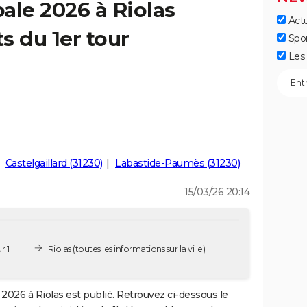
ale 2026 à Riolas
Actu
ts du 1er tour
Spo
Les 
Castelgaillard (31230)
Labastide-Paumès (31230)
15/03/26 20:14
r 1
Riolas
(toutes les informations sur la ville)
2026 à Riolas est publié. Retrouvez ci-dessous le