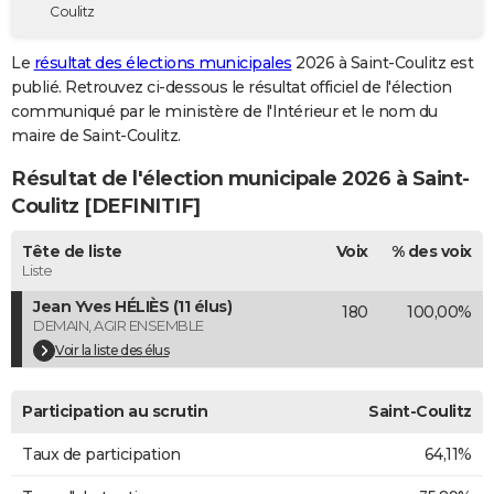
Coulitz
City break
Voyage de noces
Climat
Destinations
Voyage nature
Forum
+
PHOTO
Le
résultat des élections municipales
2026 à Saint-Coulitz est
GUIDES D'ACHAT
publié. Retrouvez ci-dessous le résultat officiel de l'élection
communiqué par le ministère de l'Intérieur et le nom du
BONS PLANS
maire de Saint-Coulitz.
CARTE DE VOEUX
Résultat de l'élection municipale 2026 à Saint-
Carte Bonne année
Carte Pâques
Carte de Noël
Carte Saint-Valentin
Carte d'anniversaire
Coulitz [DEFINITIF]
DICTIONNAIRE
Biographies
Expressions
Dictionnaire
Citations
Proverbes
Tête de liste
Voix
% des voix
PROGRAMME TV
Liste
COPAINS D'AVANT
Jean Yves HÉLIÈS (11 élus)
180
100,00%
DEMAIN, AGIR ENSEMBLE
Se connecter
Collèges
Universités
Service militaire
S'inscrire
Lycées
Primaires
Entreprises
Avis de recherche
AVIS DE DÉCÈS
Voir la liste des élus
FORUM
Participation au scrutin
Saint-Coulitz
Lifestyle
Sport
Television
Cinema
Bricolage
Culture
Auto
Voyage
Taux de participation
64,11%