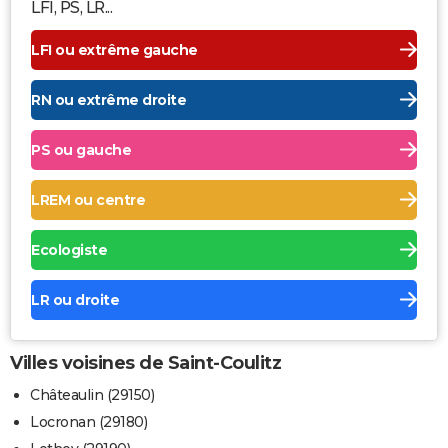
LFI, PS, LR...
LFI ou extrême gauche
RN ou extrême droite
PS ou gauche
LREM ou centre
Ecologiste
LR ou droite
Villes voisines de Saint-Coulitz
Châteaulin (29150)
Locronan (29180)