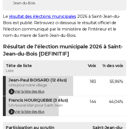
Jean-du-Bois
City break
Voyage de noces
Climat
Destinations
Voyage nature
Forum
+
PHOTO
Le
résultat des élections municipales
2026 à Saint-Jean-du-
GUIDES D'ACHAT
Bois est publié. Retrouvez ci-dessous le résultat officiel de
l'élection communiqué par le ministère de l'Intérieur et le
BONS PLANS
nom du maire de Saint-Jean-du-Bois.
CARTE DE VOEUX
Résultat de l'élection municipale 2026 à Saint-
Carte Bonne année
Carte Pâques
Carte de Noël
Carte Saint-Valentin
Carte d'anniversaire
Jean-du-Bois [DEFINITIF]
DICTIONNAIRE
Biographies
Expressions
Dictionnaire
Citations
Proverbes
Tête de liste
Voix
% des voix
PROGRAMME TV
Liste
COPAINS D'AVANT
Jean-Paul BOISARD (12 élus)
183
55,96%
Unis pour notre village
Se connecter
Collèges
Universités
Service militaire
S'inscrire
Lycées
Primaires
Entreprises
Avis de recherche
AVIS DE DÉCÈS
Voir la liste des élus
Francis HOURQUEBIE (3 élus)
FORUM
144
44,04%
Un nouvel élan pour Saint-Jean
Lifestyle
Sport
Television
Cinema
Bricolage
Culture
Auto
Voyage
Voir la liste des élus
Participation au scrutin
Saint-Jean-du-