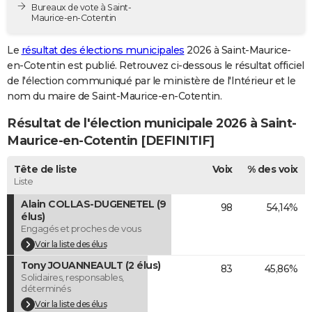
Bureaux de vote à Saint-
City break
Voyage de noces
Climat
Destinations
Voyage nature
Forum
+
PHOTO
Maurice-en-Cotentin
GUIDES D'ACHAT
Le
résultat des élections municipales
2026 à Saint-Maurice-
en-Cotentin est publié. Retrouvez ci-dessous le résultat officiel
BONS PLANS
de l'élection communiqué par le ministère de l'Intérieur et le
nom du maire de Saint-Maurice-en-Cotentin.
CARTE DE VOEUX
Résultat de l'élection municipale 2026 à Saint-
Carte Bonne année
Carte Pâques
Carte de Noël
Carte Saint-Valentin
Carte d'anniversaire
DICTIONNAIRE
Maurice-en-Cotentin [DEFINITIF]
Biographies
Expressions
Dictionnaire
Citations
Proverbes
PROGRAMME TV
Tête de liste
Voix
% des voix
Liste
COPAINS D'AVANT
Alain COLLAS-DUGENETEL (9
98
54,14%
Se connecter
Collèges
Universités
Service militaire
S'inscrire
Lycées
Primaires
Entreprises
Avis de recherche
AVIS DE DÉCÈS
élus)
Engagés et proches de vous
FORUM
Voir la liste des élus
Tony JOUANNEAULT (2 élus)
Lifestyle
Sport
Television
Cinema
Bricolage
Culture
Auto
Voyage
83
45,86%
Solidaires, responsables,
déterminés
Voir la liste des élus