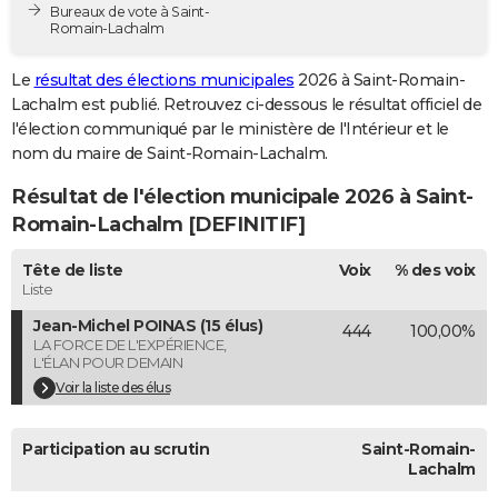
Bureaux de vote à Saint-
City break
Voyage de noces
Climat
Destinations
Voyage nature
Forum
+
PHOTO
Romain-Lachalm
GUIDES D'ACHAT
Le
résultat des élections municipales
2026 à Saint-Romain-
Lachalm est publié. Retrouvez ci-dessous le résultat officiel de
BONS PLANS
l'élection communiqué par le ministère de l'Intérieur et le
nom du maire de Saint-Romain-Lachalm.
CARTE DE VOEUX
Résultat de l'élection municipale 2026 à Saint-
Carte Bonne année
Carte Pâques
Carte de Noël
Carte Saint-Valentin
Carte d'anniversaire
DICTIONNAIRE
Romain-Lachalm [DEFINITIF]
Biographies
Expressions
Dictionnaire
Citations
Proverbes
PROGRAMME TV
Tête de liste
Voix
% des voix
Liste
COPAINS D'AVANT
Jean-Michel POINAS (15 élus)
444
100,00%
Se connecter
Collèges
Universités
Service militaire
S'inscrire
Lycées
Primaires
Entreprises
Avis de recherche
AVIS DE DÉCÈS
LA FORCE DE L'EXPÉRIENCE,
L'ÉLAN POUR DEMAIN
FORUM
Voir la liste des élus
Lifestyle
Sport
Television
Cinema
Bricolage
Culture
Auto
Voyage
Participation au scrutin
Saint-Romain-
Lachalm