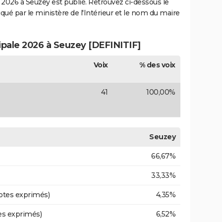
2026 à Seuzey est publié. Retrouvez ci-dessous le
iqué par le ministère de l'Intérieur et le nom du maire
cipale 2026 à Seuzey [DEFINITIF]
Voix
% des voix
41
100,00%
Seuzey
66,67%
33,33%
otes exprimés)
4,35%
es exprimés)
6,52%