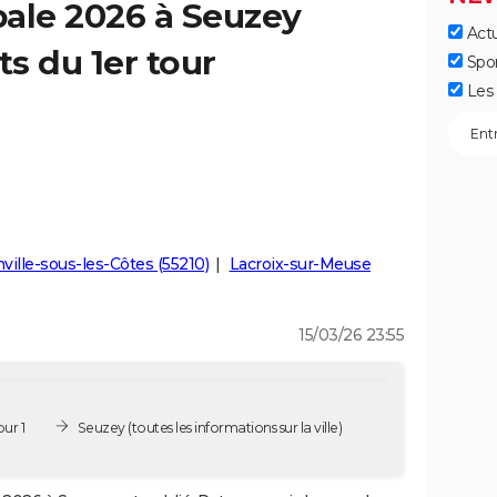
ale 2026 à Seuzey
Actu
ts du 1er tour
Spo
Les 
ille-sous-les-Côtes (55210)
Lacroix-sur-Meuse
15/03/26 23:55
ur 1
Seuzey
(toutes les informations sur la ville)