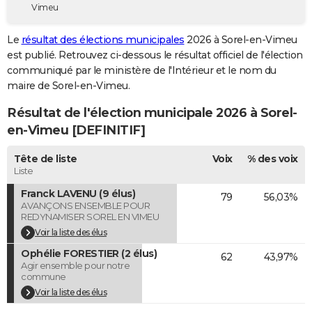
Vimeu
City break
Voyage de noces
Climat
Destinations
Voyage nature
Forum
+
PHOTO
Le
résultat des élections municipales
2026 à Sorel-en-Vimeu
GUIDES D'ACHAT
est publié. Retrouvez ci-dessous le résultat officiel de l'élection
communiqué par le ministère de l'Intérieur et le nom du
BONS PLANS
maire de Sorel-en-Vimeu.
CARTE DE VOEUX
Résultat de l'élection municipale 2026 à Sorel-
Carte Bonne année
Carte Pâques
Carte de Noël
Carte Saint-Valentin
Carte d'anniversaire
en-Vimeu [DEFINITIF]
DICTIONNAIRE
Biographies
Expressions
Dictionnaire
Citations
Proverbes
Tête de liste
Voix
% des voix
PROGRAMME TV
Liste
COPAINS D'AVANT
Franck LAVENU (9 élus)
79
56,03%
AVANÇONS ENSEMBLE POUR
Se connecter
Collèges
Universités
Service militaire
S'inscrire
Lycées
Primaires
Entreprises
Avis de recherche
AVIS DE DÉCÈS
REDYNAMISER SOREL EN VIMEU
Voir la liste des élus
FORUM
Ophélie FORESTIER (2 élus)
62
43,97%
Agir ensemble pour notre
Lifestyle
Sport
Television
Cinema
Bricolage
Culture
Auto
Voyage
commune
Voir la liste des élus