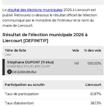
City break
Voyage de noces
Climat
Destinations
Voyage nature
Forum
+
PHOTO
Le
résultat des élections municipales
2026 à Liercourt est
publié. Retrouvez ci-dessous le résultat officiel de l'élection
GUIDES D'ACHAT
communiqué par le ministère de l'Intérieur et le nom du
BONS PLANS
maire de Liercourt.
Résultat de l'élection municipale 2026 à
CARTE DE VOEUX
Liercourt [DEFINITIF]
Carte Bonne année
Carte Pâques
Carte de Noël
Carte Saint-Valentin
Carte d'anniversaire
DICTIONNAIRE
Tête de liste
Voix
% des voix
Biographies
Expressions
Dictionnaire
Citations
Proverbes
PROGRAMME TV
Liste
Stéphane DUPONT (11 élus)
141
100,00%
COPAINS D'AVANT
ENSEMBLE POUR LIERCOURT
Se connecter
Collèges
Universités
Service militaire
S'inscrire
Lycées
Primaires
Entreprises
Avis de recherche
Voir la liste des élus
AVIS DE DÉCÈS
FORUM
Participation au scrutin
Liercourt
Lifestyle
Sport
Television
Cinema
Bricolage
Culture
Auto
Voyage
Taux de participation
61,87%
Taux d'abstention
38,13%