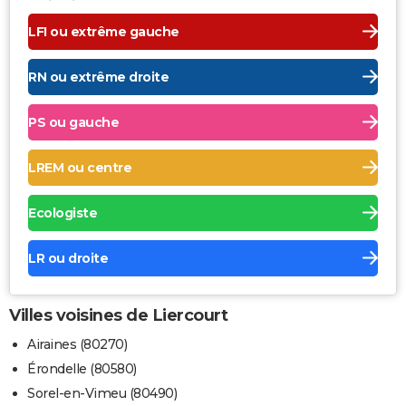
LFI ou extrême gauche
RN ou extrême droite
PS ou gauche
LREM ou centre
Ecologiste
LR ou droite
Villes voisines de Liercourt
Airaines (80270)
Érondelle (80580)
Sorel-en-Vimeu (80490)