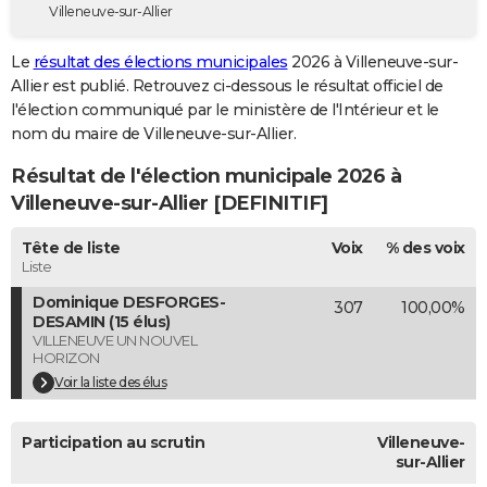
Villeneuve-sur-Allier
City break
Voyage de noces
Climat
Destinations
Voyage nature
Forum
+
PHOTO
Le
résultat des élections municipales
2026 à Villeneuve-sur-
GUIDES D'ACHAT
Allier est publié. Retrouvez ci-dessous le résultat officiel de
l'élection communiqué par le ministère de l'Intérieur et le
BONS PLANS
nom du maire de Villeneuve-sur-Allier.
CARTE DE VOEUX
Résultat de l'élection municipale 2026 à
Carte Bonne année
Carte Pâques
Carte de Noël
Carte Saint-Valentin
Carte d'anniversaire
Villeneuve-sur-Allier [DEFINITIF]
DICTIONNAIRE
Biographies
Expressions
Dictionnaire
Citations
Proverbes
Tête de liste
Voix
% des voix
PROGRAMME TV
Liste
COPAINS D'AVANT
Dominique DESFORGES-
307
100,00%
DESAMIN (15 élus)
Se connecter
Collèges
Universités
Service militaire
S'inscrire
Lycées
Primaires
Entreprises
Avis de recherche
AVIS DE DÉCÈS
VILLENEUVE UN NOUVEL
HORIZON
FORUM
Voir la liste des élus
Lifestyle
Sport
Television
Cinema
Bricolage
Culture
Auto
Voyage
Participation au scrutin
Villeneuve-
sur-Allier