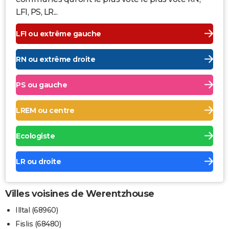
LFI, PS, LR...
LFI ou extrême gauche
RN ou extrême droite
PS ou gauche
LREM ou centre
Ecologiste
LR ou droite
Villes voisines de Werentzhouse
Illtal (68960)
Fislis (68480)