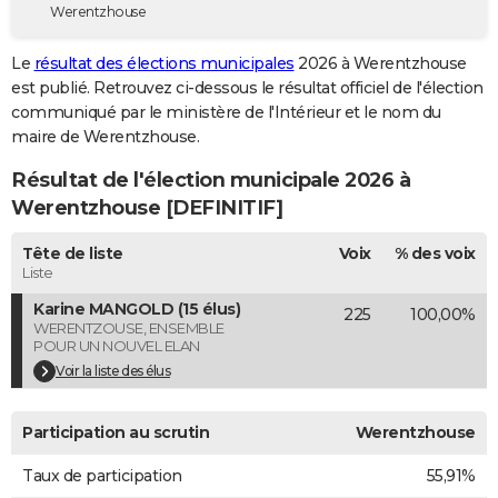
Werentzhouse
City break
Voyage de noces
Climat
Destinations
Voyage nature
Forum
+
PHOTO
Le
résultat des élections municipales
2026 à Werentzhouse
GUIDES D'ACHAT
est publié. Retrouvez ci-dessous le résultat officiel de l'élection
communiqué par le ministère de l'Intérieur et le nom du
BONS PLANS
maire de Werentzhouse.
CARTE DE VOEUX
Résultat de l'élection municipale 2026 à
Carte Bonne année
Carte Pâques
Carte de Noël
Carte Saint-Valentin
Carte d'anniversaire
Werentzhouse [DEFINITIF]
DICTIONNAIRE
Biographies
Expressions
Dictionnaire
Citations
Proverbes
Tête de liste
Voix
% des voix
PROGRAMME TV
Liste
COPAINS D'AVANT
Karine MANGOLD (15 élus)
225
100,00%
WERENTZOUSE, ENSEMBLE
Se connecter
Collèges
Universités
Service militaire
S'inscrire
Lycées
Primaires
Entreprises
Avis de recherche
AVIS DE DÉCÈS
POUR UN NOUVEL ELAN
Voir la liste des élus
FORUM
Lifestyle
Sport
Television
Cinema
Bricolage
Culture
Auto
Voyage
Participation au scrutin
Werentzhouse
Taux de participation
55,91%