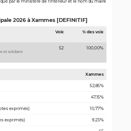
iqué par le ministère de l'Intérieur et le nom du maire
cipale 2026 à Xammes [DEFINITIF]
Voix
% des voix
52
100,00%
 et solidaire
Xammes
52,85%
47,15%
otes exprimés)
10,77%
es exprimés)
9,23%