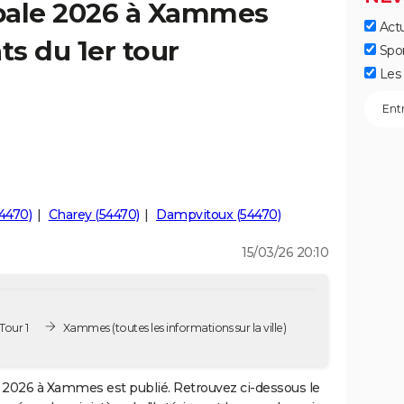
pale 2026 à Xammes
Actu
ts du 1er tour
Spo
Les 
4470)
Charey (54470)
Dampvitoux (54470)
15/03/26 20:10
Tour 1
Xammes
(toutes les informations sur la ville)
2026 à Xammes est publié. Retrouvez ci-dessous le