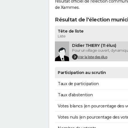
résultat officiel de l'élection commun
de Xammes.
Résultat de l'élection muni
Tête de liste
Liste
Didier THIERY (11 élus)
Pour un village ouvert, dynamique
Voir la liste des élus
Participation au scrutin
Taux de participation
Taux d'abstention
Votes blancs (en pourcentage des v
Votes nuls (en pourcentage des vot