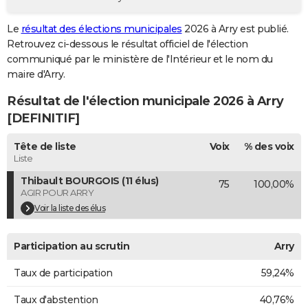
City break
Voyage de noces
Climat
Destinations
Voyage nature
Forum
+
PHOTO
Le
résultat des élections municipales
2026 à Arry est publié.
Retrouvez ci-dessous le résultat officiel de l'élection
GUIDES D'ACHAT
communiqué par le ministère de l'Intérieur et le nom du
BONS PLANS
maire d'Arry.
Résultat de l'élection municipale 2026 à Arry
CARTE DE VOEUX
[DEFINITIF]
Carte Bonne année
Carte Pâques
Carte de Noël
Carte Saint-Valentin
Carte d'anniversaire
DICTIONNAIRE
Tête de liste
Voix
% des voix
Biographies
Expressions
Dictionnaire
Citations
Proverbes
PROGRAMME TV
Liste
Thibault BOURGOIS (11 élus)
75
100,00%
COPAINS D'AVANT
AGIR POUR ARRY
Se connecter
Collèges
Universités
Service militaire
S'inscrire
Lycées
Primaires
Entreprises
Avis de recherche
Voir la liste des élus
AVIS DE DÉCÈS
FORUM
Participation au scrutin
Arry
Lifestyle
Sport
Television
Cinema
Bricolage
Culture
Auto
Voyage
Taux de participation
59,24%
Taux d'abstention
40,76%