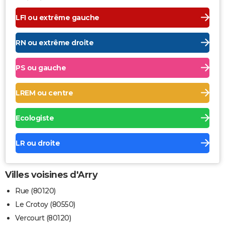
LFI ou extrême gauche
RN ou extrême droite
PS ou gauche
LREM ou centre
Ecologiste
LR ou droite
Villes voisines d'Arry
Rue (80120)
Le Crotoy (80550)
Vercourt (80120)