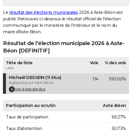
City break
Voyage de noces
Climat
Destinations
Voyage nature
Forum
+
PHOTO
Le
résultat des élections municipales
2026 à Aste-Béon est
publié. Retrouvez ci-dessous le résultat officiel de l'élection
GUIDES D'ACHAT
communiqué par le ministère de l'Intérieur et le nom du
BONS PLANS
maire d'Aste-Béon.
Résultat de l'élection municipale 2026 à Aste-
CARTE DE VOEUX
Béon [DEFINITIF]
Carte Bonne année
Carte Pâques
Carte de Noël
Carte Saint-Valentin
Carte d'anniversaire
DICTIONNAIRE
Tête de liste
Voix
% des voix
Biographies
Expressions
Dictionnaire
Citations
Proverbes
PROGRAMME TV
Liste
Michaël DESSEIN (11 élus)
114
100,00%
COPAINS D'AVANT
Agissons pour Aste-Béon
Se connecter
Collèges
Universités
Service militaire
S'inscrire
Lycées
Primaires
Entreprises
Avis de recherche
Voir la liste des élus
AVIS DE DÉCÈS
FORUM
Participation au scrutin
Aste-Béon
Lifestyle
Sport
Television
Cinema
Bricolage
Culture
Auto
Voyage
Taux de participation
69,27%
Taux d'abstention
30,73%