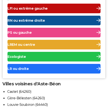
LFI ou extrême gauche
RN ou extrême droite
PS ou gauche
LREM ou centre
Ecologiste
LR ou droite
Villes voisines d'Aste-Béon
Castet (64260)
Gère-Bélesten (64260)
Louvie-Soubiron (64440)