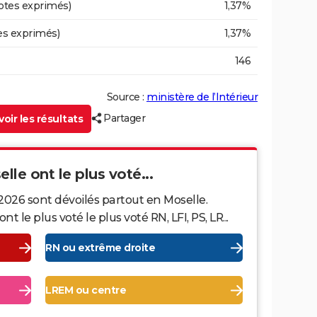
otes exprimés)
1,37%
es exprimés)
1,37%
146
Source :
ministère de l’Intérieur
Partager
oir les résultats
lle ont le plus voté...
2026 sont dévoilés partout en Moselle.
le plus voté le plus voté RN, LFI, PS, LR...
RN ou extrême droite
LREM ou centre