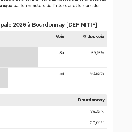
uniqué par le ministère de l'Intérieur et le nom du
cipale 2026 à Bourdonnay [DEFINITIF]
Voix
% des voix
84
59,15%
58
40,85%
Bourdonnay
79,35%
20,65%