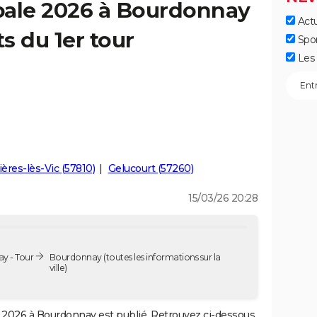
pale 2026 à Bourdonnay
Actu
ts du 1er tour
Spo
Les 
ères-lès-Vic (57810)
Gelucourt (57260)
15/03/26 20:28
y - Tour
Bourdonnay
(toutes les informations sur la
ville)
2026 à Bourdonnay est publié. Retrouvez ci-dessous