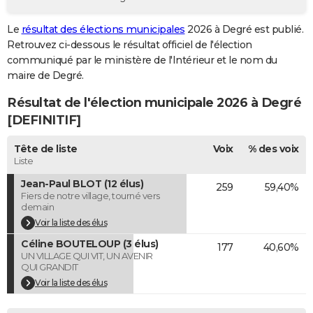
City break
Voyage de noces
Climat
Destinations
Voyage nature
Forum
+
PHOTO
Le
résultat des élections municipales
2026 à Degré est publié.
Retrouvez ci-dessous le résultat officiel de l'élection
GUIDES D'ACHAT
communiqué par le ministère de l'Intérieur et le nom du
BONS PLANS
maire de Degré.
Résultat de l'élection municipale 2026 à Degré
CARTE DE VOEUX
[DEFINITIF]
Carte Bonne année
Carte Pâques
Carte de Noël
Carte Saint-Valentin
Carte d'anniversaire
DICTIONNAIRE
Tête de liste
Voix
% des voix
Biographies
Expressions
Dictionnaire
Citations
Proverbes
PROGRAMME TV
Liste
Jean-Paul BLOT (12 élus)
259
59,40%
COPAINS D'AVANT
Fiers de notre village, tourné vers
demain
Se connecter
Collèges
Universités
Service militaire
S'inscrire
Lycées
Primaires
Entreprises
Avis de recherche
AVIS DE DÉCÈS
Voir la liste des élus
Céline BOUTELOUP (3 élus)
FORUM
177
40,60%
UN VILLAGE QUI VIT, UN AVENIR
QUI GRANDIT
Lifestyle
Sport
Television
Cinema
Bricolage
Culture
Auto
Voyage
Voir la liste des élus