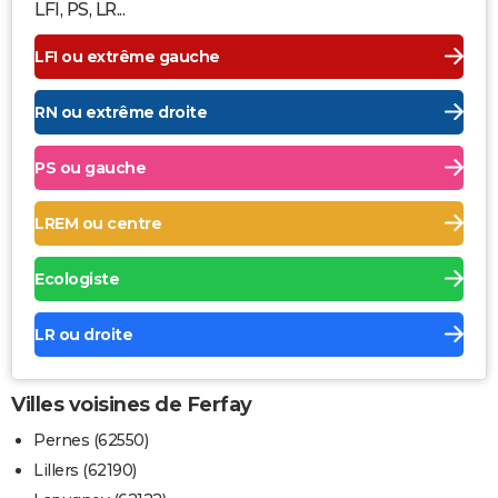
LFI, PS, LR...
LFI ou extrême gauche
RN ou extrême droite
PS ou gauche
LREM ou centre
Ecologiste
LR ou droite
Villes voisines de Ferfay
Pernes (62550)
Lillers (62190)