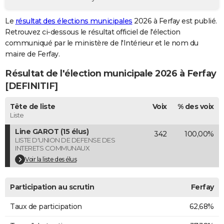
City break
Voyage de noces
Climat
Destinations
Voyage nature
Forum
+
PHOTO
Le
résultat des élections municipales
2026 à Ferfay est publié.
Retrouvez ci-dessous le résultat officiel de l'élection
GUIDES D'ACHAT
communiqué par le ministère de l'Intérieur et le nom du
BONS PLANS
maire de Ferfay.
Résultat de l'élection municipale 2026 à Ferfay
CARTE DE VOEUX
[DEFINITIF]
Carte Bonne année
Carte Pâques
Carte de Noël
Carte Saint-Valentin
Carte d'anniversaire
DICTIONNAIRE
Tête de liste
Voix
% des voix
Biographies
Expressions
Dictionnaire
Citations
Proverbes
PROGRAMME TV
Liste
Line GAROT (15 élus)
342
100,00%
COPAINS D'AVANT
LISTE D'UNION DE DEFENSE DES
INTERETS COMMUNAUX
Se connecter
Collèges
Universités
Service militaire
S'inscrire
Lycées
Primaires
Entreprises
Avis de recherche
AVIS DE DÉCÈS
Voir la liste des élus
FORUM
Participation au scrutin
Ferfay
Lifestyle
Sport
Television
Cinema
Bricolage
Culture
Auto
Voyage
Taux de participation
62,68%