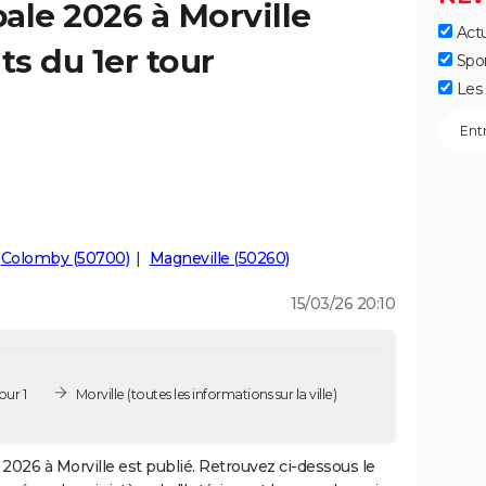
ale 2026 à Morville
Actu
ts du 1er tour
Spo
Les 
Colomby (50700)
Magneville (50260)
15/03/26 20:10
our 1
Morville
(toutes les informations sur la ville)
2026 à Morville est publié. Retrouvez ci-dessous le