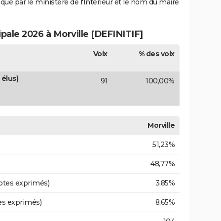
iqué par le ministère de l'Intérieur et le nom du maire
ipale 2026 à Morville [DEFINITIF]
Voix
% des voix
 élus)
91
100,00%
Morville
51,23%
48,77%
otes exprimés)
3,85%
es exprimés)
8,65%