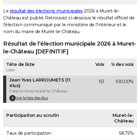
City break
Voyage de noces
Climat
Destinations
Voyage nature
Forum
+
PHOTO
Le
résultat des élections municipales
2026 à Muret-le-
Château est publié. Retrouvez ci-dessous le résultat officiel de
GUIDES D'ACHAT
l'élection communiqué par le ministère de l'Intérieur et le
nom du maire de Muret-le-Château.
BONS PLANS
Résultat de l'élection municipale 2026 à Muret-
CARTE DE VOEUX
le-Château [DEFINITIF]
Carte Bonne année
Carte Pâques
Carte de Noël
Carte Saint-Valentin
Carte d'anniversaire
DICTIONNAIRE
Tête de liste
Voix
% des voix
Biographies
Expressions
Dictionnaire
Citations
Proverbes
Liste
PROGRAMME TV
Jean Yves LARROUMETS (11
151
100,00%
COPAINS D'AVANT
élus)
Faisons Vivre Muret le Château
Se connecter
Collèges
Universités
Service militaire
S'inscrire
Lycées
Primaires
Entreprises
Avis de recherche
AVIS DE DÉCÈS
Voir la liste des élus
FORUM
Participation au scrutin
Muret-le-
Lifestyle
Sport
Television
Cinema
Bricolage
Culture
Auto
Voyage
Château
Taux de participation
58,75%