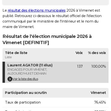
City break
Voyage de noces
Climat
Destinations
Voyage nature
Forum
+
PHOTO
Le
résultat des élections municipales
2026 à Vimenet est
publié. Retrouvez ci-dessous le résultat officiel de l'élection
GUIDES D'ACHAT
communiqué par le ministère de l'Intérieur et le nom du
BONS PLANS
maire de Vimenet.
Résultat de l'élection municipale 2026 à
CARTE DE VOEUX
Vimenet [DEFINITIF]
Carte Bonne année
Carte Pâques
Carte de Noël
Carte Saint-Valentin
Carte d'anniversaire
DICTIONNAIRE
Tête de liste
Voix
% des voix
Biographies
Expressions
Dictionnaire
Citations
Proverbes
PROGRAMME TV
Liste
Laurent AGATOR (11 élus)
137
100,00%
COPAINS D'AVANT
ENGAGES POUR VIMENET,
AUJOURD'HUI ET DEMAIN
Se connecter
Collèges
Universités
Service militaire
S'inscrire
Lycées
Primaires
Entreprises
Avis de recherche
AVIS DE DÉCÈS
Voir la liste des élus
FORUM
Participation au scrutin
Vimenet
Lifestyle
Sport
Television
Cinema
Bricolage
Culture
Auto
Voyage
Taux de participation
76,45%