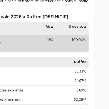
iqué par le ministère de l'Intérieur et le nom du maire
ipale 2026 à Ruffec [DEFINITIF]
Voix
% des voix
186
100,00%
c
Ruffec
55,33%
44,67%
otes exprimés)
3,69%
es exprimés)
20,08%