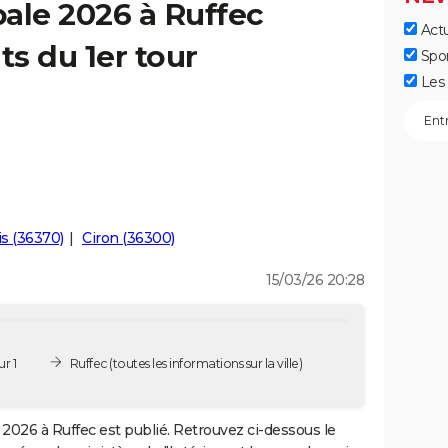
ale 2026 à Ruffec
Actu
ts du 1er tour
Spo
Les 
is (36370)
Ciron (36300)
15/03/26 20:28
r 1
Ruffec
(toutes les informations sur la ville)
2026 à Ruffec est publié. Retrouvez ci-dessous le