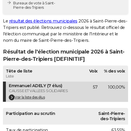
Bureaux de vote à Saint-
City break
Voyage de noces
Climat
Destinations
Voyage nature
Forum
+
PHOTO
Pierre-des-Tripiers
GUIDES D'ACHAT
Le
résultat des élections municipales
2026 à Saint-Pierre-des-
Tripiers est publié. Retrouvez ci-dessous le résultat officiel de
BONS PLANS
l'élection communiqué par le ministère de l'Intérieur et le
nom du maire de Saint-Pierre-des-Tripiers.
CARTE DE VOEUX
Résultat de l'élection municipale 2026 à Saint-
Carte Bonne année
Carte Pâques
Carte de Noël
Carte Saint-Valentin
Carte d'anniversaire
DICTIONNAIRE
Pierre-des-Tripiers [DEFINITIF]
Biographies
Expressions
Dictionnaire
Citations
Proverbes
PROGRAMME TV
Tête de liste
Voix
% des voix
Liste
COPAINS D'AVANT
Emmanuel ADELY (7 élus)
57
100,00%
Se connecter
Collèges
Universités
Service militaire
S'inscrire
Lycées
Primaires
Entreprises
Avis de recherche
AVIS DE DÉCÈS
CAUSSE ET VALLEES SOLIDAIRES
Voir la liste des élus
FORUM
Lifestyle
Sport
Television
Cinema
Bricolage
Culture
Auto
Voyage
Participation au scrutin
Saint-Pierre-
des-Tripiers
Taux de participation
63,55%