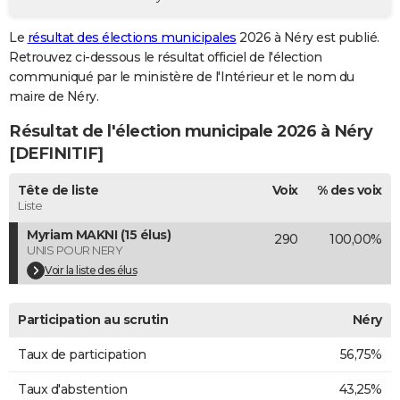
City break
Voyage de noces
Climat
Destinations
Voyage nature
Forum
+
PHOTO
Le
résultat des élections municipales
2026 à Néry est publié.
Retrouvez ci-dessous le résultat officiel de l'élection
GUIDES D'ACHAT
communiqué par le ministère de l'Intérieur et le nom du
BONS PLANS
maire de Néry.
Résultat de l'élection municipale 2026 à Néry
CARTE DE VOEUX
[DEFINITIF]
Carte Bonne année
Carte Pâques
Carte de Noël
Carte Saint-Valentin
Carte d'anniversaire
DICTIONNAIRE
Tête de liste
Voix
% des voix
Biographies
Expressions
Dictionnaire
Citations
Proverbes
PROGRAMME TV
Liste
Myriam MAKNI (15 élus)
290
100,00%
COPAINS D'AVANT
UNIS POUR NERY
Se connecter
Collèges
Universités
Service militaire
S'inscrire
Lycées
Primaires
Entreprises
Avis de recherche
Voir la liste des élus
AVIS DE DÉCÈS
FORUM
Participation au scrutin
Néry
Lifestyle
Sport
Television
Cinema
Bricolage
Culture
Auto
Voyage
Taux de participation
56,75%
Taux d'abstention
43,25%