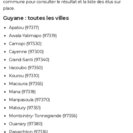
commune pour consulter le résultat et la liste des élus sur
City break
Voyage de noces
Climat
Destinations
Voyage nature
Forum
+
PHOTO
place.
Guyane : toutes les villes
GUIDES D'ACHAT
Apatou (97317)
BONS PLANS
Awala-Yalimapo (97319)
CARTE DE VOEUX
Camopi (97330)
Cayenne (97300)
Carte Bonne année
Carte Pâques
Carte de Noël
Carte Saint-Valentin
Carte d'anniversaire
DICTIONNAIRE
Grand-Santi (97340)
Biographies
Expressions
Dictionnaire
Citations
Proverbes
PROGRAMME TV
Iracoubo (97350)
Kourou (97310)
COPAINS D'AVANT
Macouria (97355)
Se connecter
Collèges
Universités
Service militaire
S'inscrire
Lycées
Primaires
Entreprises
Avis de recherche
AVIS DE DÉCÈS
Mana (97318)
Maripasoula (97370)
FORUM
Matoury (97351)
Lifestyle
Sport
Television
Cinema
Bricolage
Culture
Auto
Voyage
Montsinéry-Tonnegrande (97356)
Ouanary (97380)
Papaichton (97316)