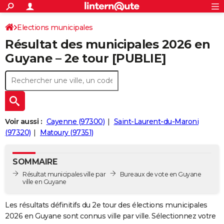
ACTUALITÉS
Connexion
S'inscrire
Elections municipales
Rechercher
Société
Education
Villes
Politique
Faits Divers
Monde
+
SPORT
Résultat des municipales 2026 en
Football
Cyclisme
Forum
Coupe du monde 2026
Tennis
Rugby
CULTURE
Guyane – 2e tour [PUBLIE]
TNT
Cinéma
Musique
Programme TV
Streaming
Sorties cinéma
+
FINANCE
Impôts
Immobilier
Banque
Crédit
Retraite
Epargne
Risques naturels par ville
Assurance
AUTO
Réserver un essai
Berlines
Forum auto
Essais
Citadines
SUV
+
HIGH-TECH
Voir aussi :
Cayenne (97300)
Saint-Laurent-du-Maroni
Meilleur smartphone
Ordinateurs
Guide high-tech
Mobiles
Internet
Jeux vidéo
+
(97320)
Matoury (97351)
BRICOLAGE
Aménagement intérieur
Cuisine
Jardinage
+
Forum
Extérieur
Salle de bains
Rangement
WEEK-END
SOMMAIRE
Escapades
Expositions
Week-end nature
Guides de France
Patrimoine
Musées
+
Résultat municipales ville par
Bureaux de vote en Guyane
LIFESTYLE
ville en Guyane
Bien-être
Mode
+
Art de vivre
Loisirs
Modes de vie
SANTE
Les résultats définitifs du 2e tour des élections municipales
Guide de la santé
Médicaments
+
Alimentation
Maladies
Sommeil
2026 en Guyane sont connus ville par ville. Sélectionnez votre
VOYAGE