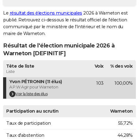
City break
Voyage de noces
Climat
Destinations
Voyage nature
Forum
+
PHOTO
Le
résultat des élections municipales
2026 à Warneton est
publié. Retrouvez ci-dessous le résultat officiel de l'élection
GUIDES D'ACHAT
communiqué par le ministère de l'Intérieur et le nom du
BONS PLANS
maire de Warneton.
Résultat de l'élection municipale 2026 à
CARTE DE VOEUX
Warneton [DEFINITIF]
Carte Bonne année
Carte Pâques
Carte de Noël
Carte Saint-Valentin
Carte d'anniversaire
DICTIONNAIRE
Tête de liste
Voix
% des voix
Biographies
Expressions
Dictionnaire
Citations
Proverbes
PROGRAMME TV
Liste
Yvon PÉTRONIN (11 élus)
103
100,00%
COPAINS D'AVANT
A.P.W Agir pour Warneton
Se connecter
Collèges
Universités
Service militaire
S'inscrire
Lycées
Primaires
Entreprises
Avis de recherche
Voir la liste des élus
AVIS DE DÉCÈS
FORUM
Participation au scrutin
Warneton
Lifestyle
Sport
Television
Cinema
Bricolage
Culture
Auto
Voyage
Taux de participation
55,72%
Taux d'abstention
44,28%