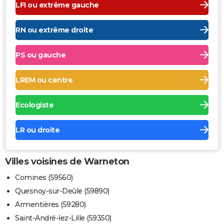
LFI ou extrême gauche
RN ou extrême droite
PS ou gauche
LREM ou centre
Ecologiste
LR ou droite
Villes voisines de Warneton
Comines (59560)
Quesnoy-sur-Deûle (59890)
Armentières (59280)
Saint-André-lez-Lille (59350)