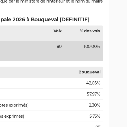
iqué par le ministère de l'Intérieur et le nom du maire
cipale 2026 à Bouqueval [DEFINITIF]
Voix
% des voix
80
100,00%
Bouqueval
42,03%
57,97%
otes exprimés)
2,30%
es exprimés)
5,75%