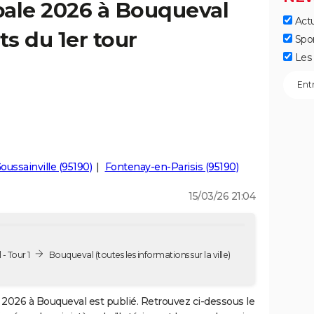
pale 2026 à Bouqueval
Actu
ts du 1er tour
Spo
Les 
oussainville (95190)
Fontenay-en-Parisis (95190)
15/03/26 21:04
- Tour 1
Bouqueval
(toutes les informations sur la ville)
2026 à Bouqueval est publié. Retrouvez ci-dessous le